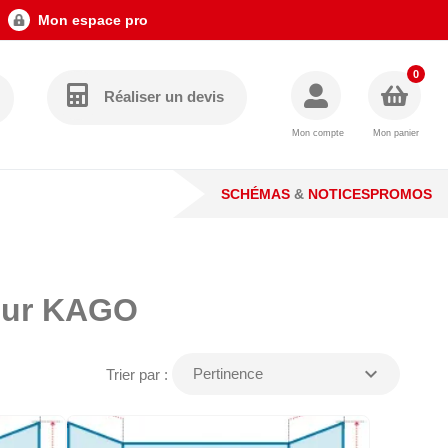
Mon espace pro
0
Réaliser un devis
Mon compte
Mon panier
SCHÉMAS
&
NOTICES
PROMOS
pour KAGO
expand_more
Pertinence
Trier par :