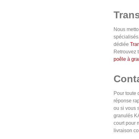
Trans
Nous metton
spécialisés
dédiée
Tran
Retrouvez t
poêle à gra
Conta
Pour toute 
réponse rap
ou si vous 
granulés KA
court pour 
livraison c