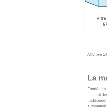
Vitre
go
Affichage 1-5
La m
Fondée en F
incluent de
traditionne
automatisé 