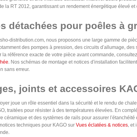
e la RT 2012, garantissant un rendement énergétique élevé et 
es détachées pour poêles à 
sho-distribution.com, nous proposons une large gamme de piè
otamment des pompes à pression, des circuits d'allumage, des 
er la référence exacte de votre pièce avant commande, consulte
chée
. Nos schémas de montage et notices d'installation facilite
n sans erreur.
ges, joints et accessoires K
 foyer joue un rôle essentiel dans la sécurité et le rendu de chal
O, traitées pour résister à des températures élevées. En comp
re céramique et des systèmes de rails pour assurer l'étanchéit
t notices techniques pour KAGO sur
Vues éclatées & notices
, et
nde.