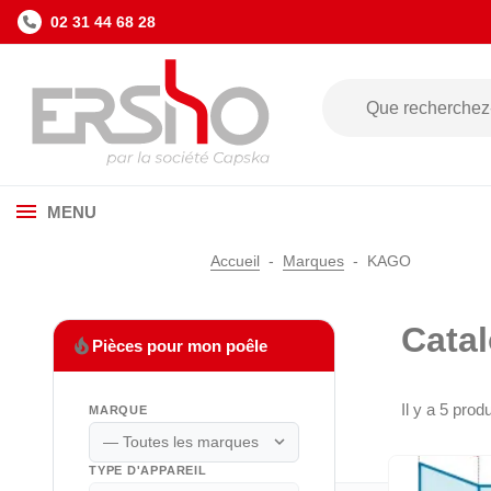
02 31 44 68 28
MENU
Accueil
Marques
KAGO
Cata
local_fire_department
Pièces pour mon poêle
Il y a 5 produ
MARQUE
expand_more
TYPE D'APPAREIL