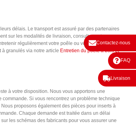
urs délais. Le transport est assuré par des partenaires
ent sur les modalités de livraison, consultez notre page
Contactez-nous
d'entretenir régulièrement votre poêle ou votre insert KAGO.
 à granulés via notre article
Entretien du poêle à bois et
FAQ
Livraison
este à votre disposition. Nous vous apportons une
i de commande. Si vous rencontrez un problème technique
. Nous proposons également des pièces pour inserts à
commande. Chaque demande est traitée dans un délai
se sur les schémas des fabricants pour vous assurer une