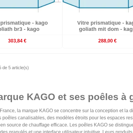


 prismatique - kago
Vitre prismatique - ka


En stock
En stock
liath br3 - kago
goliath mit dom - ka
303,84 €
288,00 €
 de 5 article(s)
arque KAGO et ses poêles à 
rance, la marque KAGO se concentre sur la conception et la di
s poêles canalisables, des modèles étroits pour les espaces rest
l en source de chauffage efficace. Les poêles KAGO se distingue
des granulés et une interface utilisateur intuitive. Leurs produ