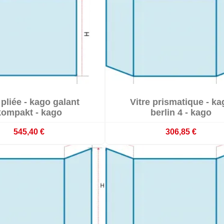


 pliée - kago galant
Vitre prismatique - ka

mmande : délai 3 à 4 semaines
En stock
kompakt - kago
berlin 4 - kago
545,40 €
306,85 €