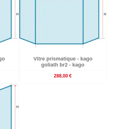

go
Vitre prismatique - kago

En stock
goliath br2 - kago
288,00 €