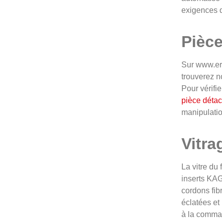
exigences d
Pièc
Sur www.er
trouverez n
Pour vérifi
pièce déta
manipulatio
Vitra
La vitre du
inserts KAG
cordons fib
éclatées e
à la comma