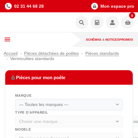
02 31 44 68 28
Mon espace pro
0
SCHÉMAS
&
NOTICES
PROMOS
Accueil
Pièces détachées de poêles
Pièces standards
Vermiculites standards
local_fire_department
Pièces pour mon poêle
MARQUE
expand_more
TYPE D'APPAREIL
expand_more
MODELE