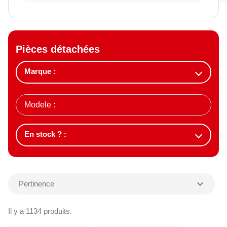
Pièces détachées
expand_more
Pertinence
Il y a 1134 produits.