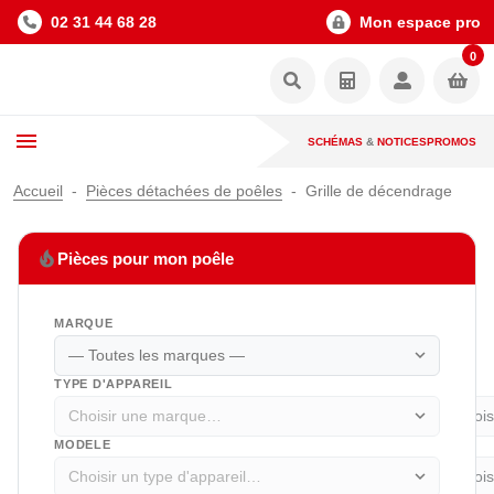
02 31 44 68 28
Mon espace pro
0
SCHÉMAS
&
NOTICES
PROMOS
Accueil
Pièces détachées de poêles
Grille de décendrage
local_fire_department
Pièces pour mon poêle
MARQUE
expand_more
TYPE D'APPAREIL
expand_more
MODELE
expand_more