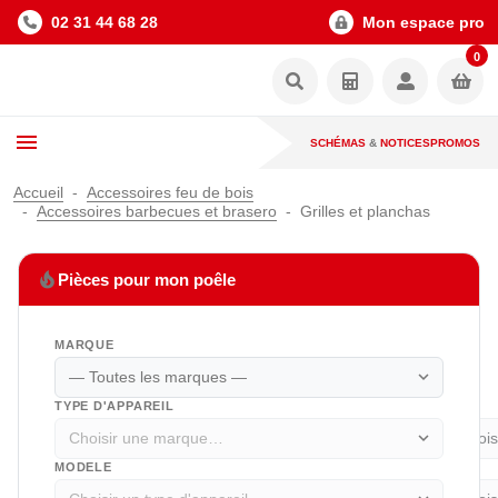
02 31 44 68 28
Mon espace pro
0
SCHÉMAS
&
NOTICES
PROMOS
Accueil
Accessoires feu de bois
Accessoires barbecues et brasero
Grilles et planchas
local_fire_department
Pièces pour mon poêle
MARQUE
expand_more
TYPE D'APPAREIL
expand_more
MODELE