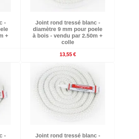

c -
Joint rond tressé blanc -

En stock
ele
diamètre 9 mm pour poele
0m +
à bois - vendu par 2.50m +
colle
13,55 €

c -
Joint rond tressé blanc -

En stock