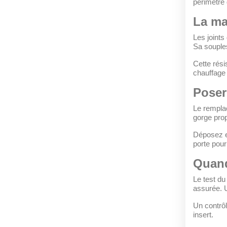
périmètre 
La mat
Les joints
Sa souples
Cette rési
chauffage 
Poser
Le remplac
gorge prop
Déposez en
porte pour
Quand
Le test du 
assurée. Un
Un contrôl
insert.