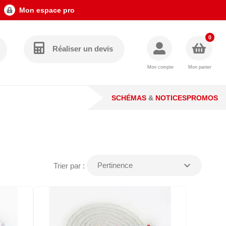
Mon espace pro
0
Réaliser un devis
Mon compte
Mon panier
SCHÉMAS
&
NOTICES
PROMOS
expand_more
Pertinence
Trier par :