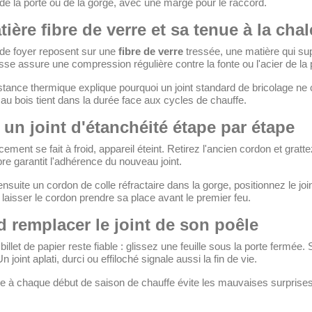
de la porte ou de la gorge, avec une marge pour le raccord.
ière fibre de verre et sa tenue à la cha
 de foyer reposent sur une
fibre de verre
tressée, une matière qui su
se assure une compression régulière contre la fonte ou l'acier de la 
stance thermique explique pourquoi un joint standard de bricolage ne 
au bois tient dans la durée face aux cycles de chauffe.
 un joint d'étanchéité étape par étape
ement se fait à froid, appareil éteint. Retirez l'ancien cordon et grat
re garantit l'adhérence du nouveau joint.
suite un cordon de colle réfractaire dans la gorge, positionnez le join
 laisser le cordon prendre sa place avant le premier feu.
 remplacer le joint de son poêle
billet de papier reste fiable : glissez une feuille sous la porte fermée. 
 joint aplati, durci ou effiloché signale aussi la fin de vie.
e à chaque début de saison de chauffe évite les mauvaises surprises