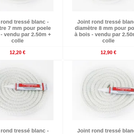


 rond tressé blanc -
Joint rond tressé blan


En stock
En stock
tre 7 mm pour poele
diamètre 8 mm pour po
 - vendu par 2.50m +
à bois - vendu par 2.5
colle
colle
12,20 €
12,90 €


 rond tressé blanc -
Joint rond tressé blan


En stock
En stock