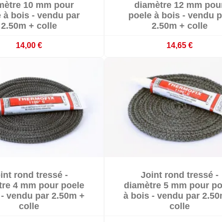
mètre 10 mm pour
diamètre 12 mm pou
 à bois - vendu par
poele à bois - vendu p
2.50m + colle
2.50m + colle
14,00 €
14,65 €


int rond tressé -
Joint rond tressé -


En stock
En stock
tre 4 mm pour poele
diamètre 5 mm pour po
 - vendu par 2.50m +
à bois - vendu par 2.5
colle
colle