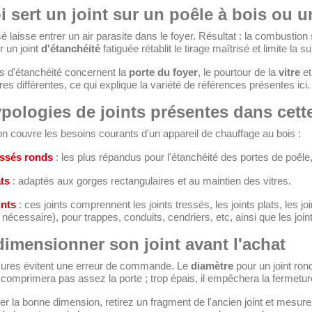
i sert un joint sur un poêle à bois ou u
sé laisse entrer un air parasite dans le foyer. Résultat : la combustion 
 un joint
d'étanchéité
fatiguée rétablit le tirage maîtrisé et limite la
s d'étanchéité concernent la
porte du foyer
, le pourtour de la
vitre
et
es différentes, ce qui explique la variété de références présentes ici.
ypologies de joints présentes dans cet
on couvre les besoins courants d'un appareil de chauffage au bois :
essés ronds
: les plus répandus pour l'étanchéité des portes de poêle
ats
: adaptés aux gorges rectangulaires et au maintien des vitres.
ints
: ces joints comprennent les joints tressés, les joints plats, les j
e nécessaire), pour trappes, conduits, cendriers, etc, ainsi que les jo
dimensionner son joint avant l'achat
res évitent une erreur de commande. Le
diamètre
pour un joint ron
e comprimera pas assez la porte ; trop épais, il empêchera la fermetu
er la bonne dimension, retirez un fragment de l'ancien joint et mesur