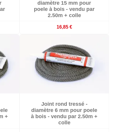
r
diamètre 15 mm pour
ar
poele à bois - vendu par
2.50m + colle
16,85 €

Joint rond tressé -

En stock
ele
diamètre 6 mm pour poele
0m +
à bois - vendu par 2.50m +
colle