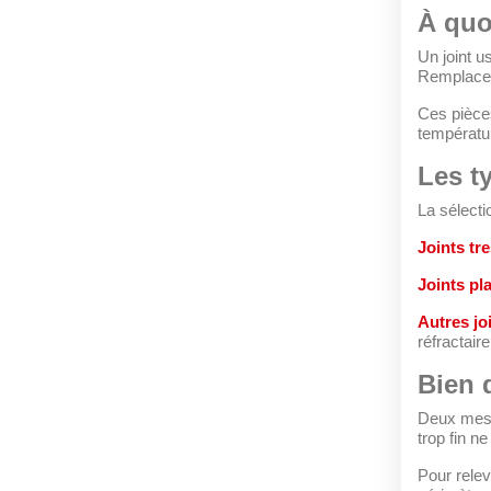
À quo
Un joint u
Remplacer
Ces pièce
températur
Les t
La sélecti
Joints tr
Joints pl
Autres jo
réfractair
Bien 
Deux mesu
trop fin n
Pour relev