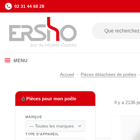
02 31 44 68 28
MENU
Accueil
Pièces détachées de poêles
local_fire_department
Pièces pour mon poêle
Il y a 2136 p
MARQUE
expand_more
TYPE D'APPAREIL