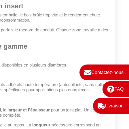
n insert
s'emballe, le bois brûle trop vite et le rendement chute.
 surconsommation.
 parfois le raccord de conduit. Chaque zone travaille à des
te gamme
, disponibles en plusieurs diamètres.
Contactez-nous
oints adhésifs haute température (autocollants, sans colle
FAQ
ints spécifiques pour applications plus complexes.
Livraison
d, la
largeur et l'épaisseur
pour un joint plat. Un cordon
re complète.
ez-le au repos. La
longueur
nécessaire correspond au