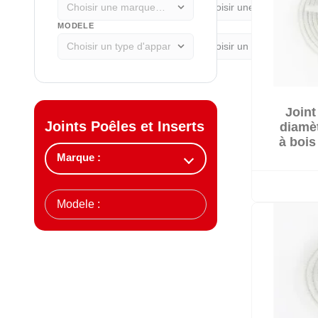
expand_more
MODELE
expand_more
Joint
Joints Poêles et Inserts
diamè
à bois