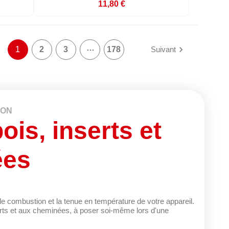
11,80 €
…

1
2
3
178
Suivant
ION
ois, inserts et
ées
de combustion et la tenue en température de votre appareil.
rts et aux cheminées, à poser soi-même lors d'une