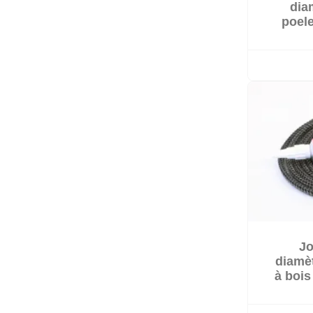
dia
poele
Jo
diamè
à bois