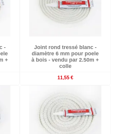

c -
Joint rond tressé blanc -

En stock
ele
diamètre 6 mm pour poele
0m +
à bois - vendu par 2.50m +
colle
11,55 €