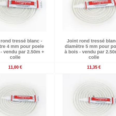


 rond tressé blanc -
Joint rond tressé blan


En stock
En stock
tre 4 mm pour poele
diamètre 5 mm pour po
 - vendu par 2.50m +
à bois - vendu par 2.5
colle
colle
11,00 €
11,35 €