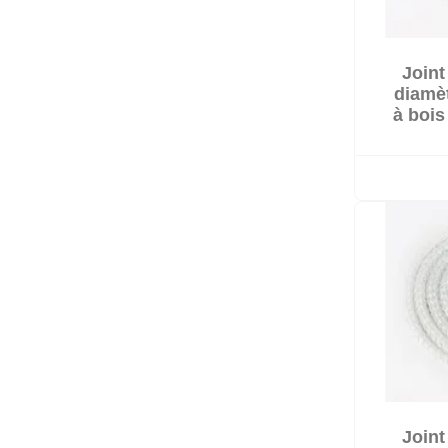
Joint
diamè
à bois
Joint