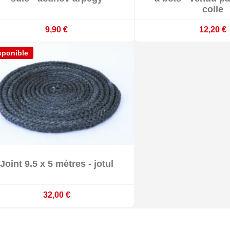
colle
9,90 €
12,20 €
sponible

Joint 9.5 x 5 mètres - jotul

Indisponible
32,00 €