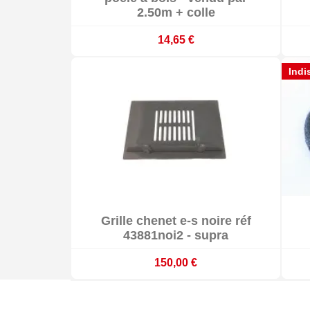
2.50m + colle
14,65 €
Indi

Grille chenet e-s noire réf

Sur commande : délai 3 à 4 semaines
43881noi2 - supra
150,00 €