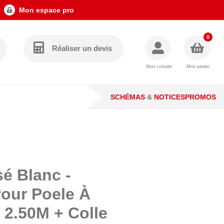
Mon espace pro
0
Réaliser un devis
Mon compte
Mon panier
SCHÉMAS
&
NOTICES
PROMOS
é Blanc -
our Poele À
 2.50M + Colle