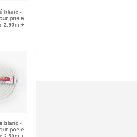
é blanc -
k
our poele
ar 2.50m +
é blanc -
k
our poele
ar 2.50m +