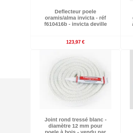

Deflecteur poele

En stock
oramis/alma invicta - réf
f610416b - invicta deville
123,97 €

Joint rond tressé blanc -

En stock
diamètre 12 mm pour
poele à bois - vendu par