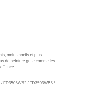
nts, moins nocifs et plus
pas de peinture grise comme les
 efficace.
 / FD3503WB2 / FD3503WB3 /