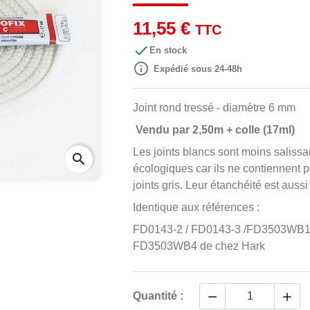
11,55 €
TTC

En stock

Expédié sous 24-48h
Joint rond tressé - diamètre 6 mm
Vendu par 2,50m + colle
(17ml)
Les joints blancs sont moins salissa
search
écologiques car ils ne contiennent 
joints gris. Leur étanchéité est aussi
Identique aux références :
FD0143-2 / FD0143-3 /FD3503WB1
FD3503WB4 de chez Hark


Quantité :