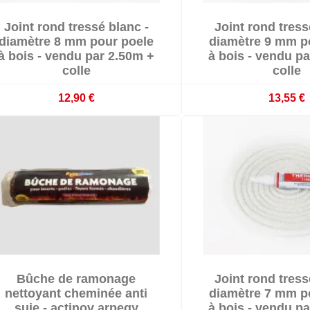


Joint rond tressé blanc -
Joint rond tress


En stock
En stoc
diamètre 8 mm pour poele
diamètre 9 mm p
à bois - vendu par 2.50m +
à bois - vendu p
colle
colle
12,90 €
13,55 €


Bûche de ramonage
Joint rond tress


En stock
En stoc
nettoyant cheminée anti
diamètre 7 mm p
suie - actinov arpegy
à bois - vendu p