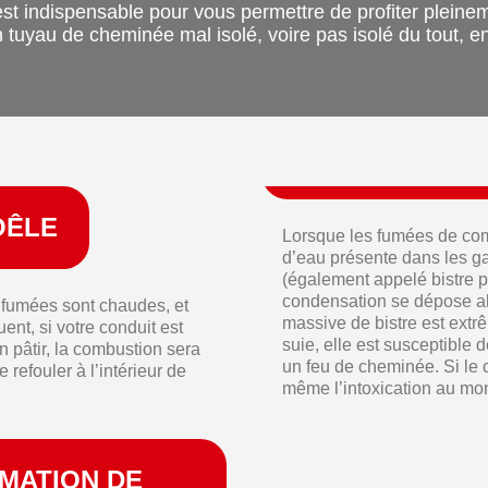
st indispensable pour vous permettre de profiter pleineme
un tuyau de cheminée mal isolé, voire pas isolé du tout,
OÊLE
Lorsque les fumées de comb
d’eau présente dans les g
(également appelé bistre p
condensation se dépose alo
s fumées sont chaudes, et
massive de bistre est ext
ent, si votre conduit est
suie, elle est susceptible 
en pâtir, la combustion sera
un feu de cheminée. Si le 
 refouler à l’intérieur de
même l’intoxication au m
RMATION DE