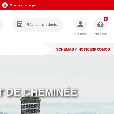
Mon espace pro
0
Réaliser un devis
Mon compte
Mon panier
SCHÉMAS
&
NOTICES
PROMOS
T DE CHEMINÉE