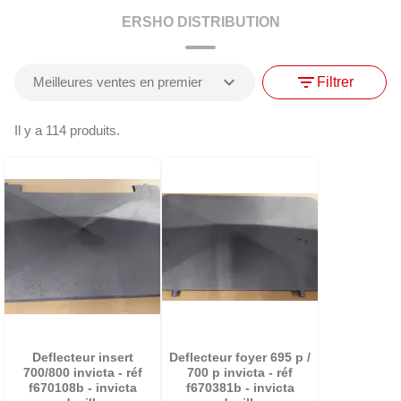
ERSHO DISTRIBUTION
expand_more
filter_list
Meilleures ventes en premier
Filtrer
Il y a 114 produits.
Deflecteur insert
Deflecteur foyer 695 p /
700/800 invicta - réf
700 p invicta - réf
f670108b - invicta
f670381b - invicta