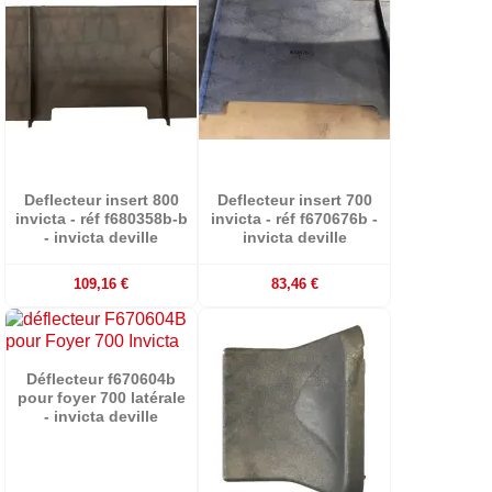
Deflecteur insert 800
Deflecteur insert 700
invicta - réf f680358b-b
invicta - réf f670676b -
- invicta deville
invicta deville
109,16 €
83,46 €
Déflecteur f670604b
pour foyer 700 latérale
- invicta deville