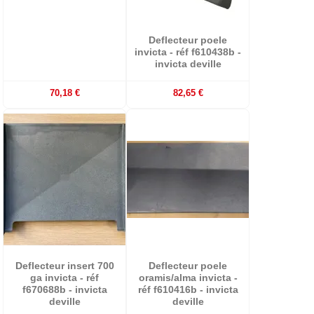
Deflecteur poele
invicta - réf f610438b -
invicta deville
70,18 €
82,65 €
Deflecteur insert 700
Deflecteur poele
ga invicta - réf
oramis/alma invicta -
f670688b - invicta
réf f610416b - invicta
deville
deville