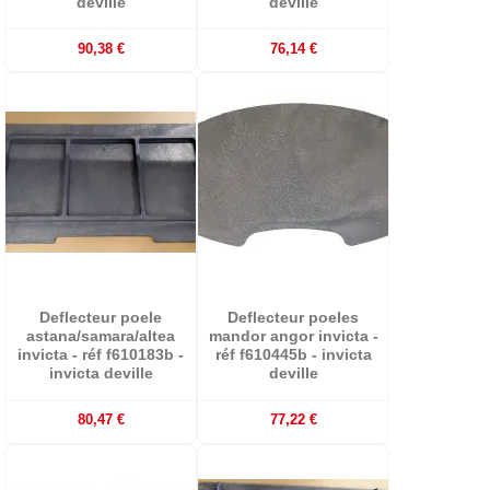
deville
deville
90,38 €
76,14 €
Deflecteur poele
Deflecteur poeles
astana/samara/altea
mandor angor invicta -
invicta - réf f610183b -
réf f610445b - invicta
invicta deville
deville
80,47 €
77,22 €