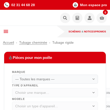
02 31 44 68 28
Mon espace pro
0
SCHÉMAS
&
NOTICES
PROMOS
Accueil
Tubage cheminée
Tubage rigide
local_fire_department
Pièces pour mon poêle
MARQUE
expand_more
TYPE D'APPAREIL
expand_more
MODELE
expand_more