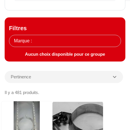
Filtres
Aucun choix disponible pour ce groupe
expand_more
Pertinence
Il y a 481 produits.