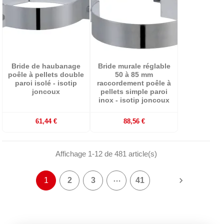
Bride de haubanage
Bride murale réglable
poêle à pellets double
50 à 85 mm
paroi isolé - isotip
raccordement poêle à
joncoux
pellets simple paroi
inox - isotip joncoux
61,44 €
88,56 €
Affichage 1-12 de 481 article(s)
…

1
2
3
41