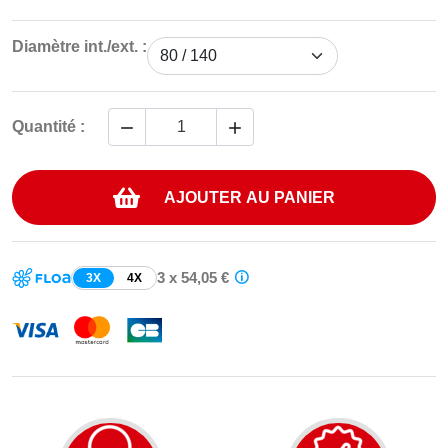
Diamètre int./ext. :


Quantité :
AJOUTER AU PANIER
3 x 54,05 €
3X
4X