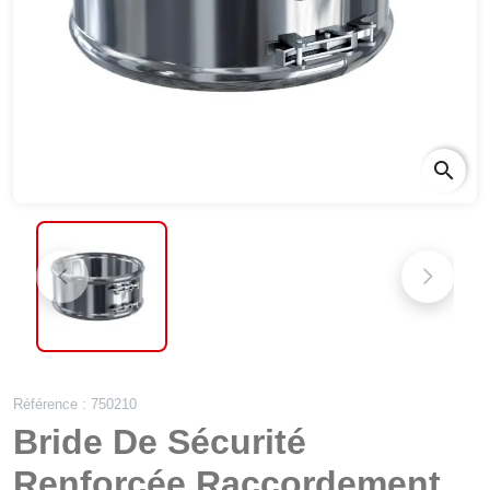
search
Référence : 750210
Bride De Sécurité
Renforcée Raccordement