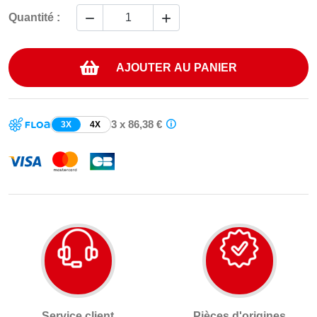


Quantité :
AJOUTER AU PANIER
3 x 86,38 €
3X
4X
Service client
Pièces d'origines