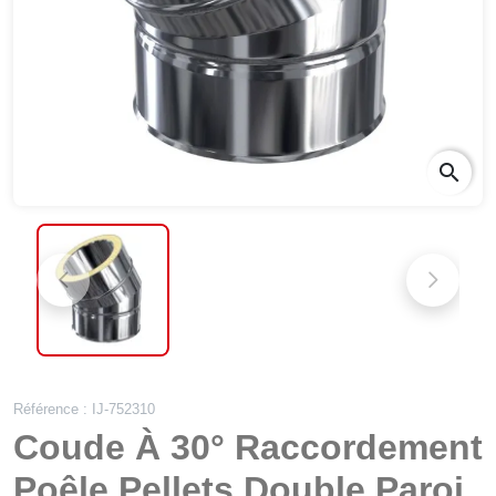
search
Référence : IJ-752310
Coude À 30° Raccordement
Poêle Pellets Double Paroi