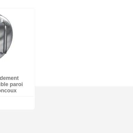
rdement
 3 à 4 semaines
uble paroi
joncoux