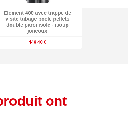

Elément 400 avec trappe de

Délai 10 jours ouvrés
visite tubage poêle pellets
double paroi isolé - isotip
joncoux
446,40 €
produit ont