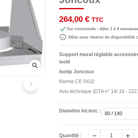
264,00 €
TTC

Sur commande : délai 3 à 4 semaine

Délai sous réserve de disponibilité
Support mural réglable accessoire
isolé
search
Isotip Joncoux
Norme CE 0432
Avis technique (DTA n° 14/ 16 - 222
Diamètre int./ext. :


Quantité :