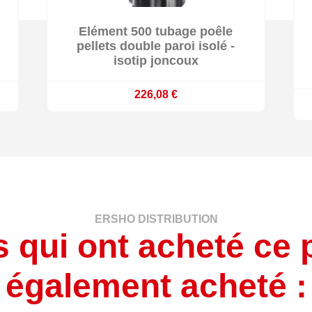

Elément 500 tubage poêle

Délai 10 jours ouvrés
pellets double paroi isolé -
isotip joncoux
226,08 €
ERSHO DISTRIBUTION
s qui ont acheté ce 
également acheté :