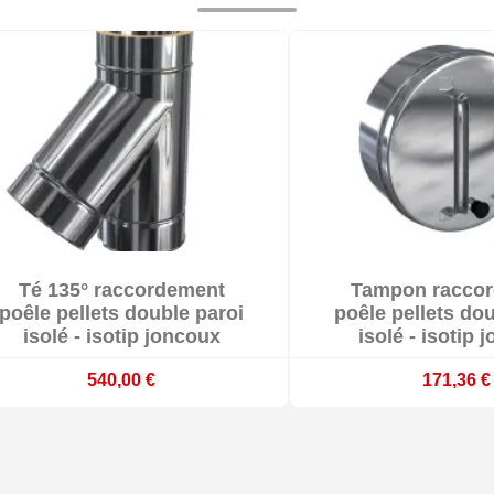


Té 135° raccordement
Tampon racco


Sur commande : délai 3 à 4 semaines
Sur commande : délai
poêle pellets double paroi
poêle pellets do
isolé - isotip joncoux
isolé - isotip 
540,00 €
171,36 €