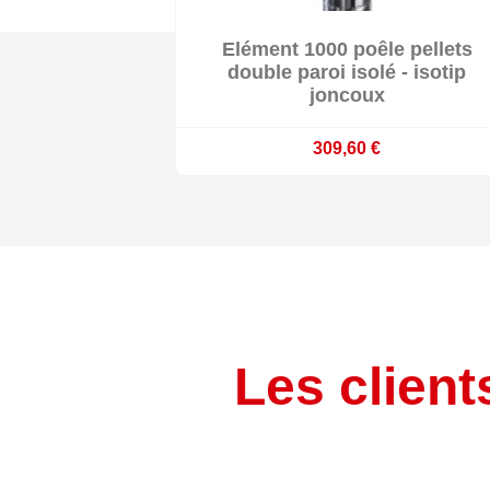

Elément 1000 poêle pellets

Délai 10 jours ouvrés
double paroi isolé - isotip
joncoux
309,60 €
Les client