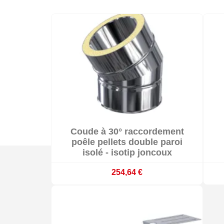

Coude à 30° raccordement

Sur commande : délai 3 à 4 semaines
poêle pellets double paroi
isolé - isotip joncoux
254,64 €