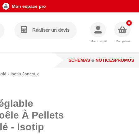
Mon espace pro
0
Réaliser un devis
Mon compte
Mon panier
SCHÉMAS
&
NOTICES
PROMOS
olé - Isotip Joncoux
églable
êle À Pellets
é - Isotip