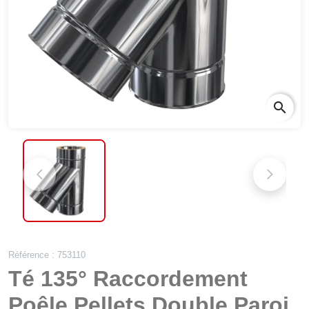
search
Référence : 753110
Té 135° Raccordement
Poêle Pellets Double Paroi