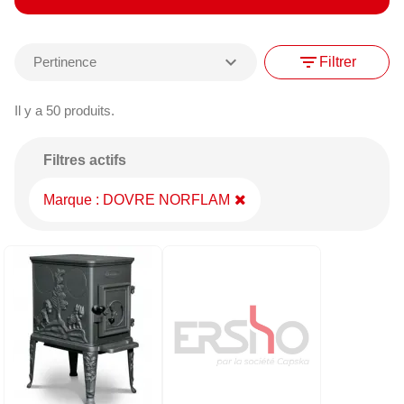
expand_more
filter_list
Pertinence
Filtrer
Il y a 50 produits.
Filtres actifs
Marque : DOVRE NORFLAM