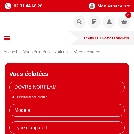
02 31 44 68 28
Mon espace pro
0
SCHÉMAS
&
NOTICES
PROMOS
Accueil
Vues éclatées - Notices
Vues éclatées
Vues éclatées
Réinitialiser ce groupe