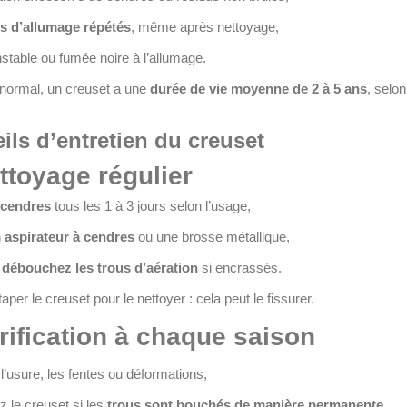
s d’allumage répétés
, même après nettoyage,
table ou fumée noire à l’allumage.
normal, un creuset a une
durée de vie moyenne de 2 à 5 ans
, selon
ils d’entretien du creuset
ttoyage régulier
 cendres
tous les 1 à 3 jours selon l’usage,
n
aspirateur à cendres
ou une brosse métallique,
t
débouchez les trous d’aération
si encrassés.
aper le creuset pour le nettoyer : cela peut le fissurer.
rification à chaque saison
l’usure, les fentes ou déformations,
 le creuset si les
trous sont bouchés de manière permanente
.