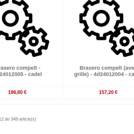


asero compelt -
Brasero compelt (av

mmande : délai 3 à 4 semaines
Sur commande : délai 3 à 4 s
24012005 - cadel
grille) - 4d24012004 - c
196,80 €
157,20 €
12 de 348 article(s)