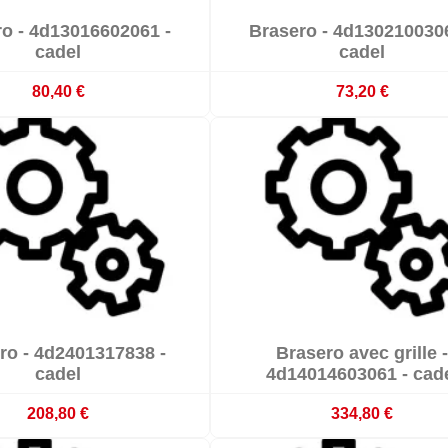


o - 4d13016602061 -
Brasero - 4d1302100306

mmande : délai 3 à 4 semaines
Sur commande : délai 3 à 4 s
cadel
cadel
80,40 €
73,20 €


ro - 4d2401317838 -
Brasero avec grille -

mmande : délai 3 à 4 semaines
Sur commande : délai 3 à 4 s
cadel
4d14014603061 - cad
208,80 €
334,80 €