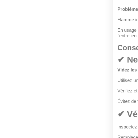
Problème
Flamme ins
En usage 
l’entretien.
Conse
✔ Ne
Videz les
Utilisez u
Vérifiez e
Évitez de t
✔ Vé
Inspectez 
Remplacez