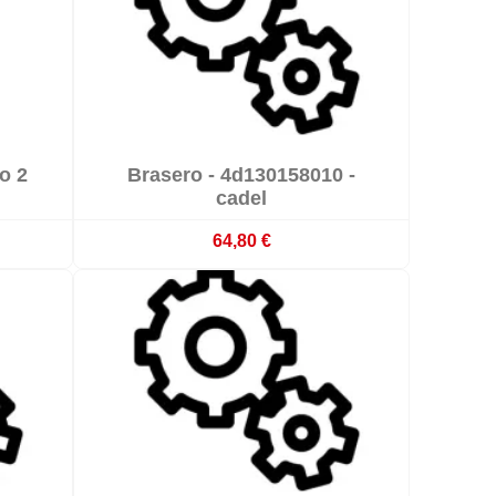

ro 2
Brasero - 4d130158010 -

Sur commande : délai 3 à 4 semaines
cadel
64,80 €