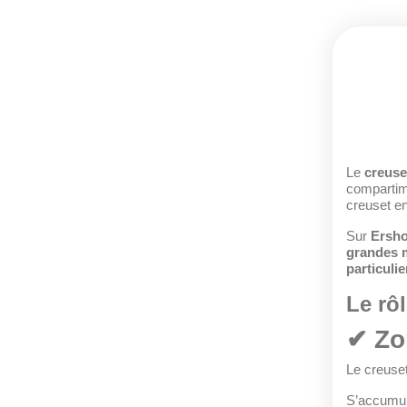
Le
creuse
compartime
creuset en
Sur
Ersho
grandes 
particuli
Le rô
✔ Zo
Le creuset
S’accumule