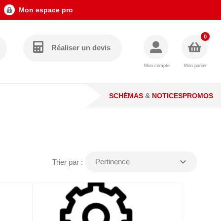
Mon espace pro
0
Réaliser un devis
Mon compte
Mon panier
SCHÉMAS
&
NOTICES
PROMOS
expand_more
Pertinence
Trier par :