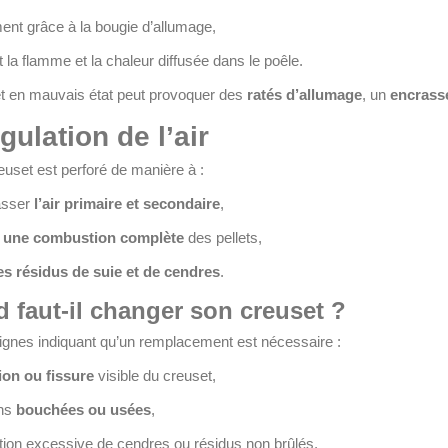
ent grâce à la bougie d’allumage,
 la flamme et la chaleur diffusée dans le poêle.
t en mauvais état peut provoquer des
ratés d’allumage
, un
encrass
ulation de l’air
uset est perforé de manière à :
asser
l’air primaire et secondaire
,
r une combustion complète
des pellets,
es résidus de suie et de cendres
.
 faut-il changer son creuset ?
signes indiquant qu’un remplacement est nécessaire :
on ou fissure
visible du creuset,
ons
bouchées ou usées
,
ion excessive de cendres ou résidus non brûlés,