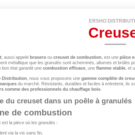
ERSHO DISTRIBUT
Creuse
t
, aussi appelé
brasero
ou
creuset de combustion
, est une
pièce e
nt métallique que les granulés sont acheminés, allumés et brûlés po
 bon état garantit une
combustion efficace
, une
flamme stable
, et
 Distribution
, nous vous proposons une
gamme complète de creus
marques
du marché. Résistants, durables et faciles à entretenir, ils
ers comme des professionnels du chauffage bois
.
le du creuset dans un poêle à granulés
ne de combustion
 est la pièce où les granulés :
nt via la vis sans fin,