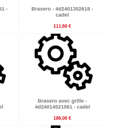

1 -
Brasero - 4d2401302618 -

emaines
Sur commande : délai 3 à 4 semaines
cadel
111,60 €

Brasero avec grille -

emaines
Sur commande : délai 3 à 4 semaines
el
4d24014521061 - cadel
186,00 €