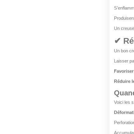
S’enflamm
Produisent
Un creuse
✔ Rég
Un bon cre
Laisser p
Favorise
Réduire l
Quand
Voici les 
Déformati
Perforati
Accumulat