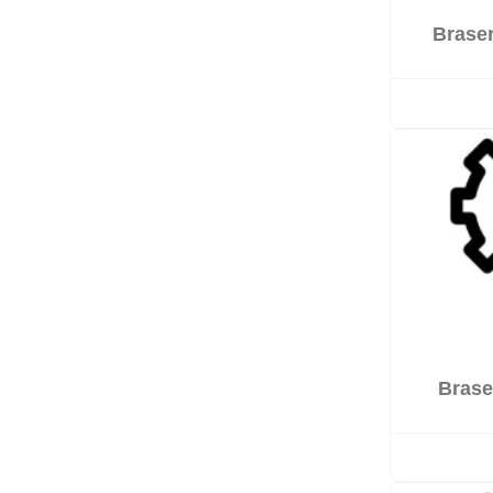
Braser

Sur co
Brase

Sur co