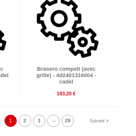

ec
Brasero compelt (avec

emaines
Sur commande : délai 3 à 4 semaines
adel
grille) - 4d2401316004 -
cadel
193,20 €
…

1
2
3
29
Suivant