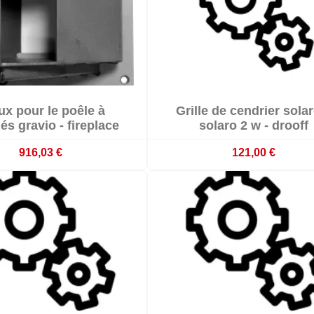


ux pour le poêle à
Grille de cendrier sola


Délai 3-4 semaines
Délai 3-4 semaines
és gravio - fireplace
solaro 2 w - drooff
916,03 €
121,00 €