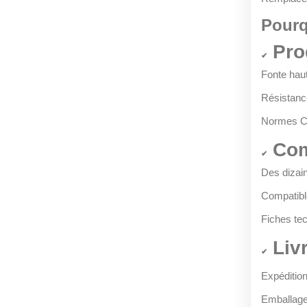
Pourq
Prod
✔
Fonte haut
Résistanc
Normes CE
Comp
✔
Des dizai
Compatibl
Fiches tec
Livr
✔
Expéditio
Emballage 