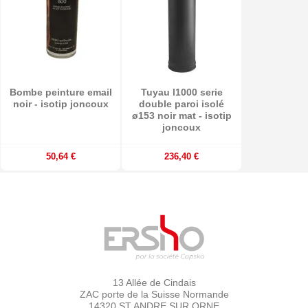
Bombe peinture email
Tuyau l1000 serie
noir - isotip joncoux
double paroi isolé
ø153 noir mat - isotip
joncoux
50,64 €
236,40 €
13 Allée de Cindais
ZAC porte de la Suisse Normande
14320 ST ANDRE SUR ORNE