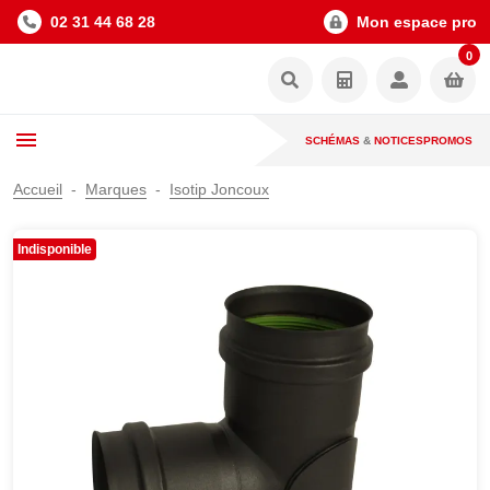
02 31 44 68 28
Mon espace pro
0
SCHÉMAS
&
NOTICES
PROMOS
Accueil
Marques
Isotip Joncoux
Indisponible