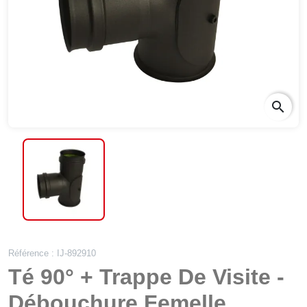
search
Référence : IJ-892910
Té 90° + Trappe De Visite -
Débouchure Femelle