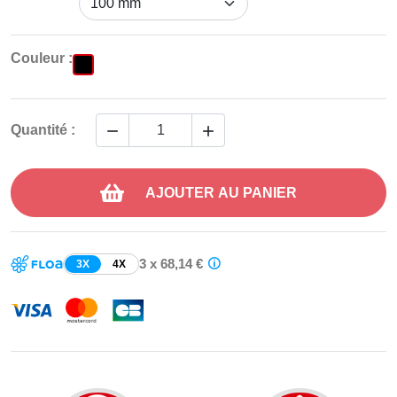
Couleur :


Quantité :
AJOUTER AU PANIER
3 x 68,14 €
3X
4X