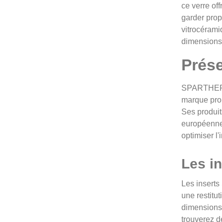
ce verre off
garder prop
vitrocérami
dimensions
Prés
SPARTHERM 
marque prop
Ses produi
européenne
optimiser l'
Les i
Les inserts
une restitu
dimensions 
trouverez d