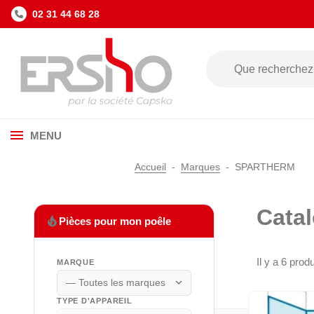
02 31 44 68 28
MENU
Accueil
Marques
SPARTHERM
Cata
local_fire_department
Pièces pour mon poêle
Il y a 6 produ
MARQUE
expand_more
TYPE D'APPAREIL