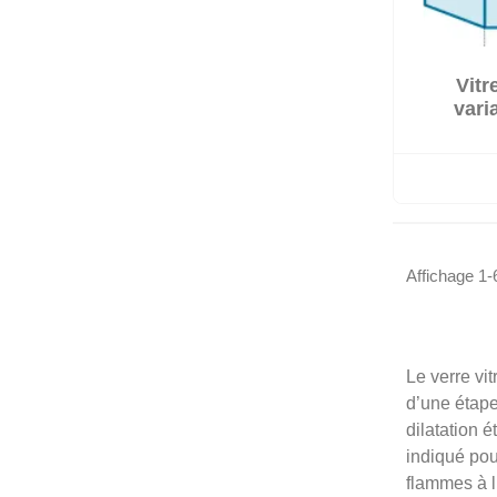
Vitr

Sur co
vari
Affichage 1-6
Le verre vi
d’une étape
dilatation 
indiqué pou
flammes à l’