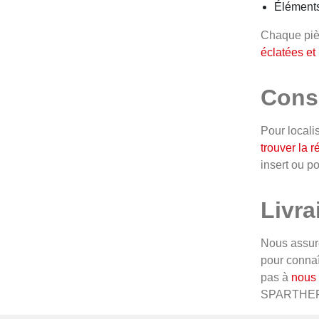
Éléments
Chaque piè
éclatées et
Conse
Pour locali
trouver la 
insert ou p
Livra
Nous assur
pour connaî
pas à
nous 
SPARTHE