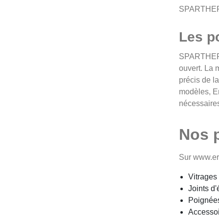
SPARTHE
Les po
SPARTHERM 
ouvert. La 
précis de l
modèles, Er
nécessaires
Nos 
Sur www.er
Vitrages
Joints d
Poignées
Accessoi