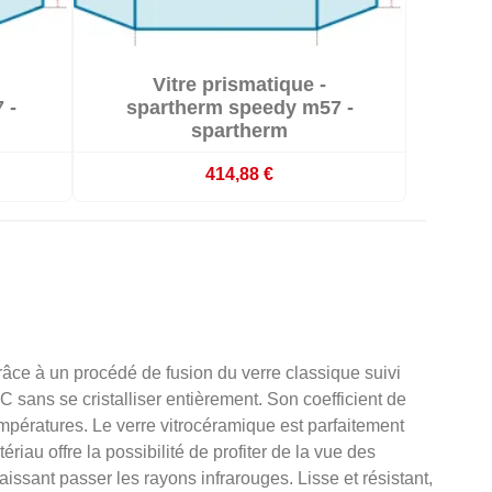

Vitre prismatique -

emaines
En stock
 -
spartherm speedy m57 -
spartherm
414,88 €
râce à un procédé de fusion du verre classique suivi
C sans se cristalliser entièrement. Son coefficient de
empératures. Le verre vitrocéramique est parfaitement
iau offre la possibilité de profiter de la vue des
laissant passer les rayons infrarouges. Lisse et résistant,