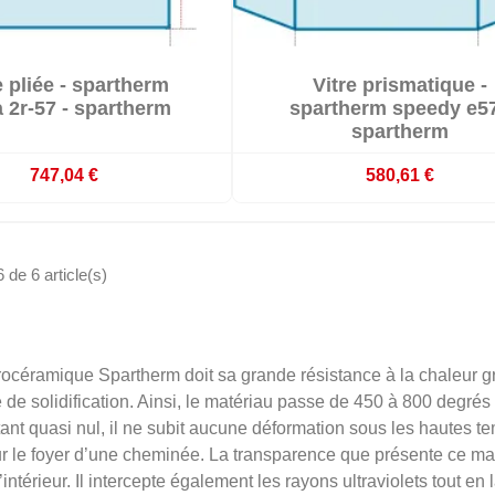


e pliée - spartherm
Vitre prismatique -

mmande : délai 3 à 4 semaines
Sur commande : délai 3 à 4 s
a 2r-57 - spartherm
spartherm speedy e57
spartherm
747,04 €
580,61 €
 de 6 article(s)
trocéramique Spartherm doit sa grande résistance à la chaleur g
 de solidification. Ainsi, le matériau passe de 450 à 800 degrés 
étant quasi nul, il ne subit aucune déformation sous les hautes t
r le foyer d’une cheminée. La transparence que présente ce matér
intérieur. Il intercepte également les rayons ultraviolets tout en 