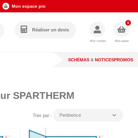
Mon espace pro
0
Réaliser un devis
Mon compte
Mon panier
SCHÉMAS
&
NOTICES
PROMOS
pour SPARTHERM
expand_more
Pertinence
Trier par :