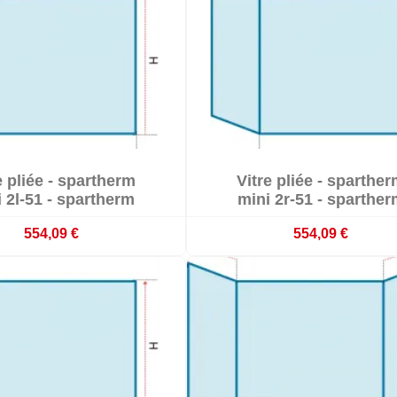


e pliée - spartherm
Vitre pliée - sparthe

mmande : délai 3 à 4 semaines
Sur commande : délai 3 à 4 s
 2l-51 - spartherm
mini 2r-51 - sparther
554,09 €
554,09 €