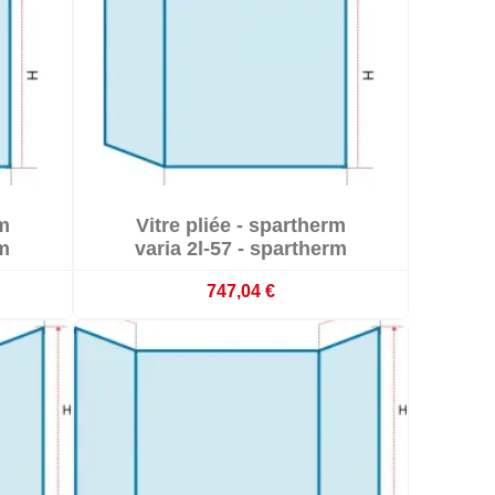

rm
Vitre pliée - spartherm

emaines
Sur commande : délai 3 à 4 semaines
m
varia 2l-57 - spartherm
747,04 €