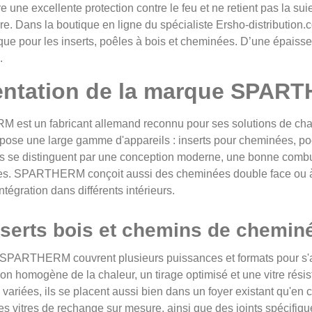
re une excellente protection contre le feu et ne retient pas la su
re. Dans la boutique en ligne du spécialiste Ersho-distribution
que pour les inserts, poêles à bois et cheminées. D’une épaisse
.
entation de la marque SPAR
est un fabricant allemand reconnu pour ses solutions de chau
ose une large gamme d'appareils : inserts pour cheminées, po
ts se distinguent par une conception moderne, une bonne comb
s. SPARTHERM conçoit aussi des cheminées double face ou à tr
intégration dans différents intérieurs.
nserts bois et chemins de chemin
 SPARTHERM couvrent plusieurs puissances et formats pour s'ad
tion homogène de la chaleur, un tirage optimisé et une vitre rés
variées, ils se placent aussi bien dans un foyer existant qu'en 
es vitres de rechange sur mesure, ainsi que des joints spécifique