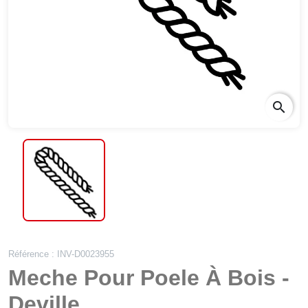
search
Référence : INV-D0023955
Meche Pour Poele À Bois -
Deville