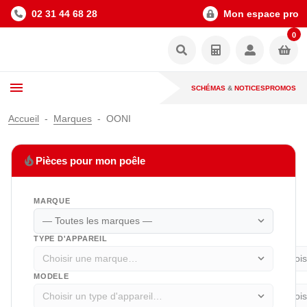
02 31 44 68 28
Mon espace pro
0
SCHÉMAS
&
NOTICES
PROMOS
Accueil
Marques
OONI
local_fire_department
Pièces pour mon poêle
MARQUE
expand_more
TYPE D'APPAREIL
expand_more
MODELE
expand_more