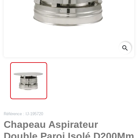
search
Référence : IJ-195720
Chapeau Aspirateur
Double Paroi Isolé D200Mm