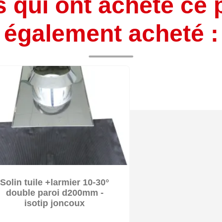
s qui ont acheté ce 
également acheté :

Solin tuile +larmier 10-30°

Délai 10 jours ouvrés
double paroi d200mm -
isotip joncoux