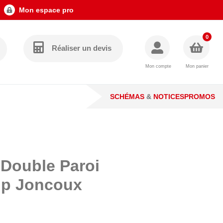
Mon espace pro
0
Réaliser un devis
Mon compte
Mon panier
SCHÉMAS
&
NOTICES
PROMOS
 Double Paroi
tip Joncoux