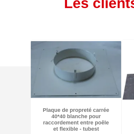
Les client

Plaque de propreté carrée

Sur commande : délai 3 à 4 semaines
40*40 blanche pour
raccordement entre poêle
et flexible - tubest