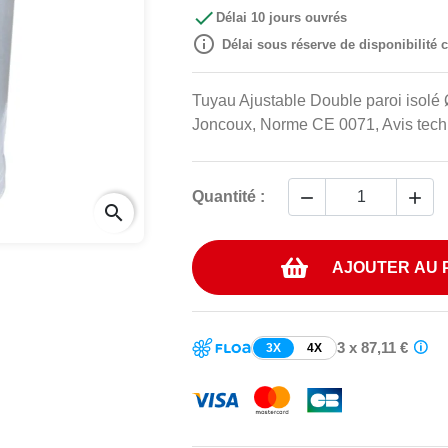

Délai 10 jours ouvrés

Délai sous réserve de disponibilité
Tuyau Ajustable Double paroi isolé Ø
Joncoux, Norme CE 0071, Avis tech


Quantité :
search
AJOUTER AU 
3 x 87,11 €
3X
4X