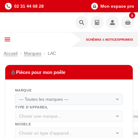
02 31 44 68 28
Mon espace pro
0
SCHÉMAS
&
NOTICES
PROMOS
Accueil
Marques
LAC
local_fire_department
Pièces pour mon poêle
MARQUE
expand_more
TYPE D'APPAREIL
expand_more
MODELE
expand_more