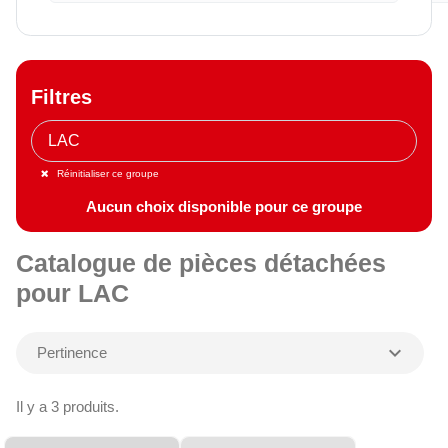
Filtres
Réinitialiser ce groupe
Aucun choix disponible pour ce groupe
Catalogue de pièces détachées
pour LAC
expand_more
Pertinence
Il y a 3 produits.