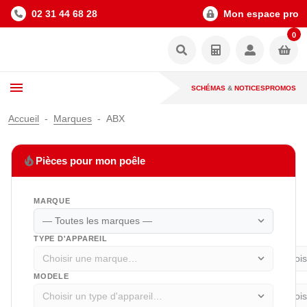
02 31 44 68 28
Mon espace pro
0
SCHÉMAS
&
NOTICES
PROMOS
Accueil
Marques
ABX
local_fire_department
Pièces pour mon poêle
MARQUE
expand_more
TYPE D'APPAREIL
expand_more
MODELE
expand_more