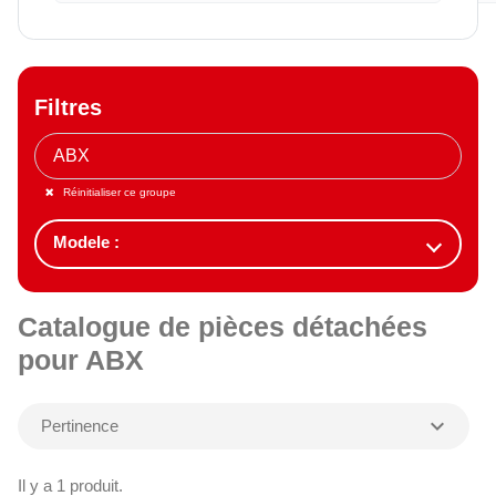
Filtres
Réinitialiser ce groupe
Catalogue de pièces détachées
pour ABX
expand_more
Pertinence
Il y a 1 produit.