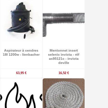
Aspirateur à cendres
Mentonnet insert
18l 1200w - lienbacher
selenic invicta - réf
as95121c - invicta
deville
63,95 €
16,52 €