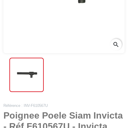
search
Référence : INV-F610567U
Poignee Poele Siam Invicta
- Réf F610567U - Invicta