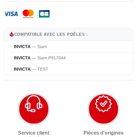
local_fire_department
COMPATIBLE AVEC LES POÊLES :
INVICTA
— Siam
chevron_right
INVICTA
— Siam P917044
chevron_right
INVICTA
— TEST
chevron_right
Service client
Pièces d'origines