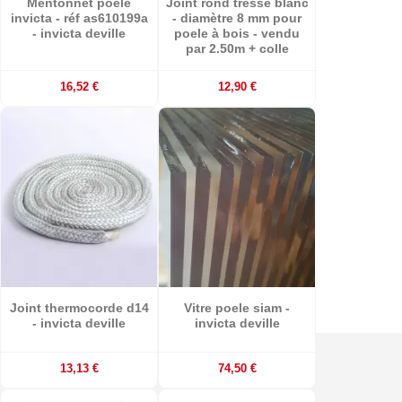
Mentonnet poele
Joint rond tressé blanc
invicta - réf as610199a
- diamètre 8 mm pour
- invicta deville
poele à bois - vendu
par 2.50m + colle
16,52 €
12,90 €
Joint thermocorde d14
Vitre poele siam -
- invicta deville
invicta deville
13,13 €
74,50 €