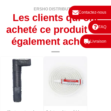
ERSHO DISTRIBUTION
Contactez-nous
Les clients qui ont
acheté ce produit ont
FAQ
également acheté :
Livraison