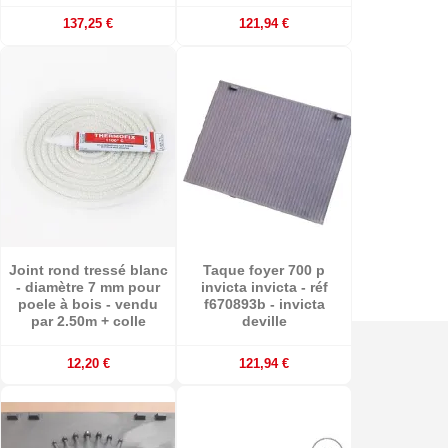
137,25 €
121,94 €
Joint rond tressé blanc
Taque foyer 700 p
- diamètre 7 mm pour
invicta invicta - réf
poele à bois - vendu
f670893b - invicta
par 2.50m + colle
deville
12,20 €
121,94 €