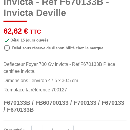
Invicta - Réf F670133B -
Invicta Deville
62,62 €
TTC

Délai 15 jours ouvrés

Délai sous réserve de disponibilité chez la marque
Deflecteur Foyer 700 Gv Invicta - Réf F670133B Pièce
certifiée Invicta.
Dimensions : environ 47.5 x 30.5 cm
Remplace la référence 700127
F670133B / FB60700133 / F700133 / F670133
/ F670133B