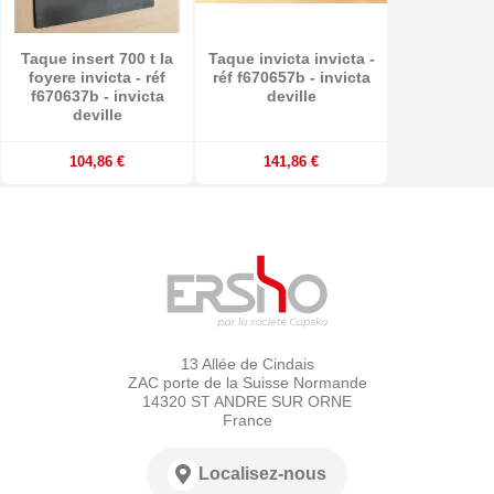
Taque insert 700 t la
Taque invicta invicta -
foyere invicta - réf
réf f670657b - invicta
f670637b - invicta
deville
deville
104,86 €
141,86 €
13 Allée de Cindais
ZAC porte de la Suisse Normande
14320 ST ANDRE SUR ORNE
France
Localisez-nous