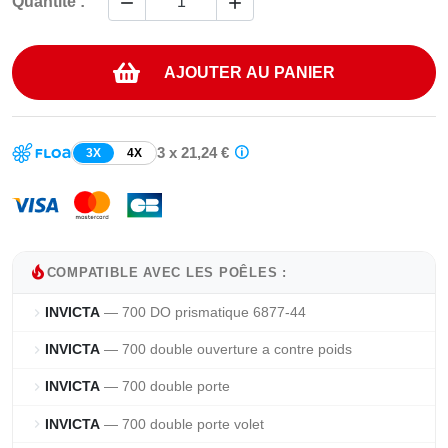


Quantité :
AJOUTER AU PANIER
3 x 21,24 €
3X
4X
local_fire_department
COMPATIBLE AVEC LES POÊLES :
INVICTA
— 700 DO prismatique 6877-44
chevron_right
INVICTA
— 700 double ouverture a contre poids
chevron_right
INVICTA
— 700 double porte
chevron_right
INVICTA
— 700 double porte volet
chevron_right