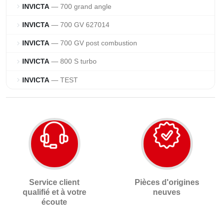
INVICTA
— 700 grand angle
chevron_right
INVICTA
— 700 GV 627014
chevron_right
INVICTA
— 700 GV post combustion
chevron_right
INVICTA
— 800 S turbo
chevron_right
INVICTA
— TEST
chevron_right
Service client
Pièces d'origines
qualifié et à votre
neuves
écoute