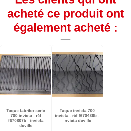
acheté ce produit ont
également acheté :
Taque fabrilor serie
Taque invicta 700
700 invicta - réf
invicta - réf f670438b -
f670807b - invicta
invicta deville
deville