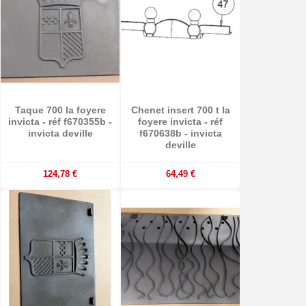
Taque 700 la foyere
Chenet insert 700 t la
invicta - réf f670355b -
foyere invicta - réf
invicta deville
f670638b - invicta
deville
124,78 €
64,49 €