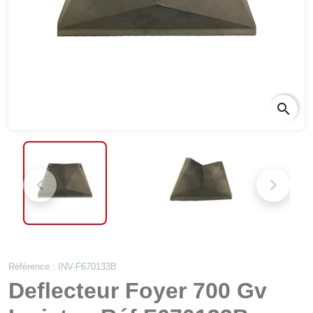
search
Référence : INV-F670133B
Deflecteur Foyer 700 Gv