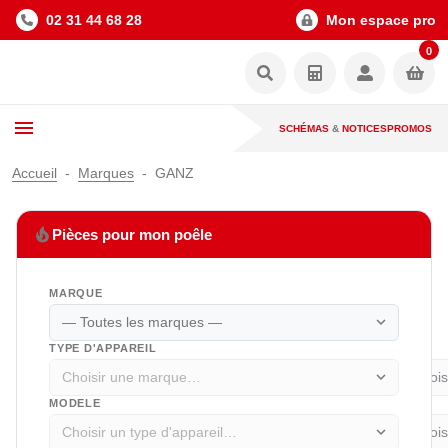
02 31 44 68 28
Mon espace pro
0
SCHÉMAS
&
NOTICES
PROMOS
Accueil
Marques
GANZ
local_fire_department
Pièces pour mon poêle
MARQUE
expand_more
TYPE D'APPAREIL
expand_more
MODELE
expand_more