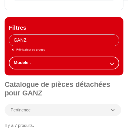
Filtres
Réinitialiser ce groupe
Catalogue de pièces détachées
pour GANZ
expand_more
Pertinence
Il y a 7 produits.