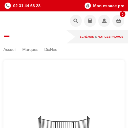
02 31 44 68 28
Mon espace pro
0
SCHÉMAS
&
NOTICES
PROMOS
Accueil
Marques
DixNeuf