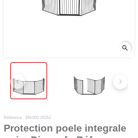
search
sear
Référence : DN-003.20252
Protection poele integrale