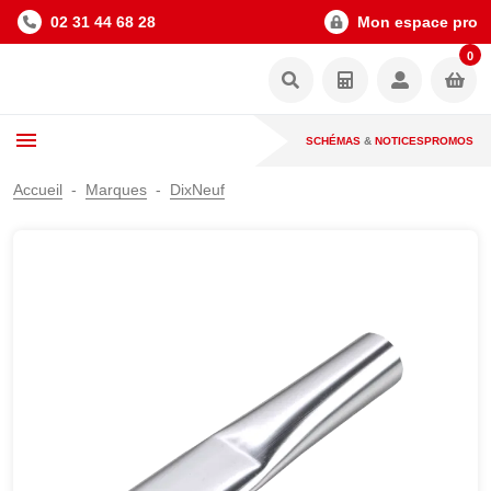
02 31 44 68 28
Mon espace pro
0
SCHÉMAS
&
NOTICES
PROMOS
Accueil
Marques
DixNeuf