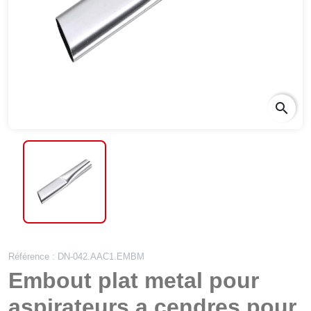
search
Référence : DN-042.AAC1.EMBM
Embout plat metal pour
aspirateurs a cendres pour