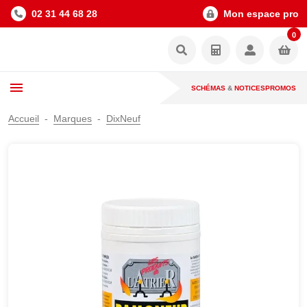
02 31 44 68 28
Mon espace pro
0
SCHÉMAS
&
NOTICES
PROMOS
Accueil
Marques
DixNeuf