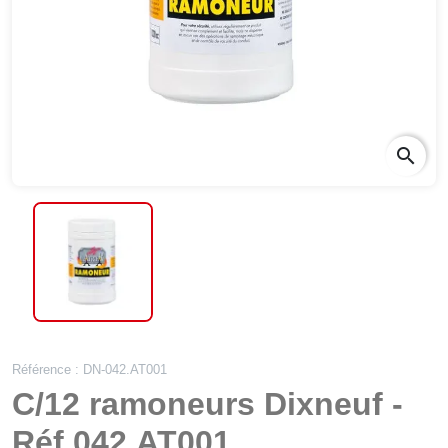
search
Référence : DN-042.AT001
C/12 ramoneurs Dixneuf -
Réf 042.AT001