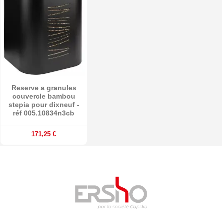
Reserve a granules
couvercle bambou
stepia pour dixneuf -
réf 005.10834n3cb
171,25 €