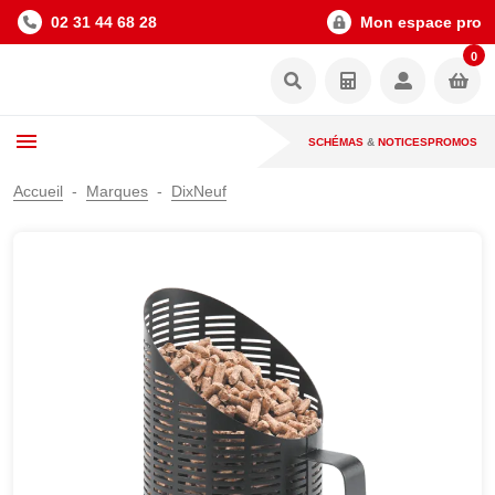
02 31 44 68 28
Mon espace pro
0
SCHÉMAS
&
NOTICES
PROMOS
Accueil
Marques
DixNeuf