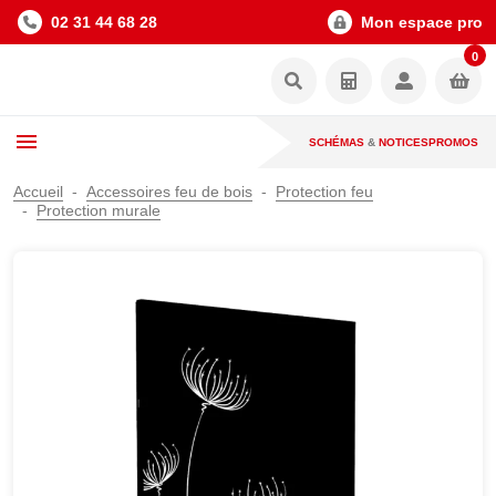
02 31 44 68 28
Mon espace pro
0
SCHÉMAS
&
NOTICES
PROMOS
Accueil
Accessoires feu de bois
Protection feu
Protection murale