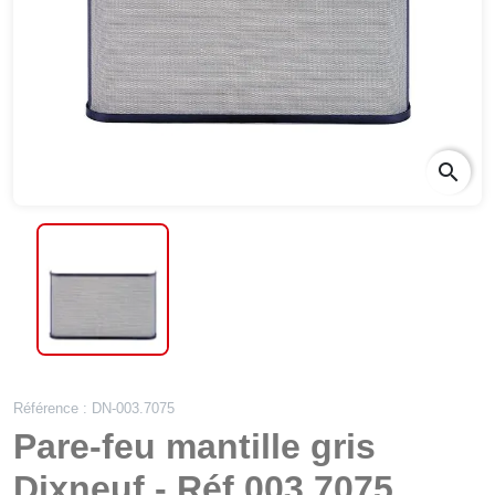
search
Référence : DN-003.7075
Pare-feu mantille gris
Dixneuf - Réf 003.7075