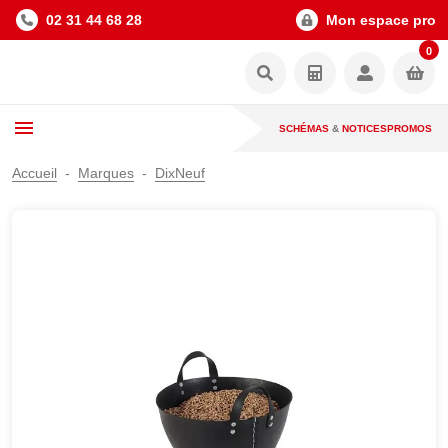
02 31 44 68 28
Mon espace pro
0
SCHÉMAS
&
NOTICES
PROMOS
Accueil
Marques
DixNeuf