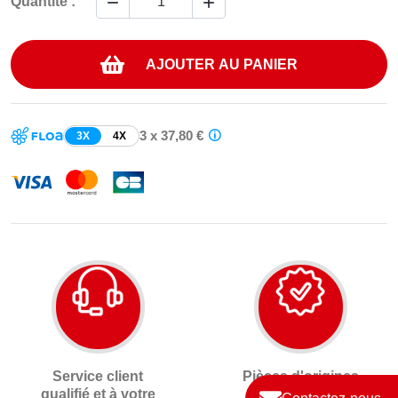


Quantité :
AJOUTER AU PANIER
3 x 37,80 €
3X
4X
Service client
Pièces d'origines
qualifié et à votre
neuves