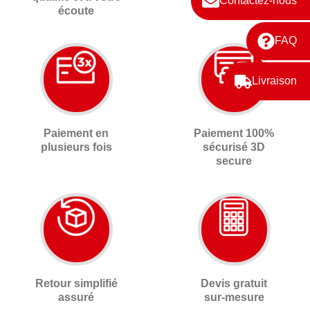
Contactez-nous
écoute
FAQ
Livraison
Paiement en
Paiement 100%
plusieurs fois
sécurisé 3D
secure
Retour simplifié
Devis gratuit
assuré
sur-mesure