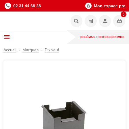
02 31 44 68 28
Mon espace pro
0
SCHÉMAS
&
NOTICES
PROMOS
Accueil
Marques
DixNeuf