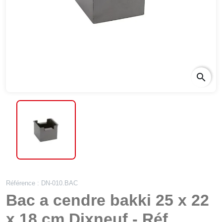
search
Référence : DN-010.BAC
Bac a cendre bakki 25 x 22
x 18 cm Dixneuf - Réf