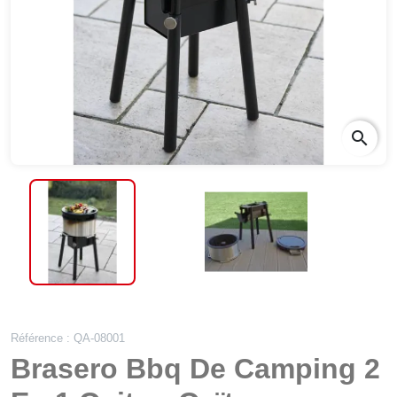
search
Référence : QA-08001
Brasero Bbq De Camping 2