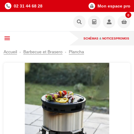
02 31 44 68 28
Mon espace pro
0
SCHÉMAS
&
NOTICES
PROMOS
Accueil
Barbecue et Brasero
Plancha