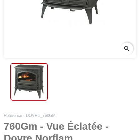
search
Référence : DOVRE_760GM
760Gm - Vue Éclatée -
Dovre Norflam