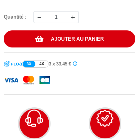


Quantité :
AJOUTER AU PANIER
3 x 33,45 €
3X
4X