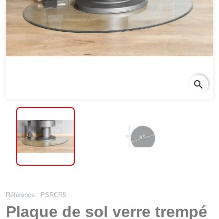
search
Référence : PSRCR5
Plaque de sol verre trempé