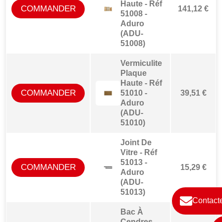
Haute - Réf
COMMANDER
141,12 €
51008 -
Aduro
(ADU-
51008)
Vermiculite
Plaque
Haute - Réf
COMMANDER
51010 -
39,51 €
Aduro
(ADU-
51010)
Joint De
Vitre - Réf
51013 -
COMMANDER
15,29 €
Aduro
(ADU-
51013)
Contact
Bac À
Cendres -