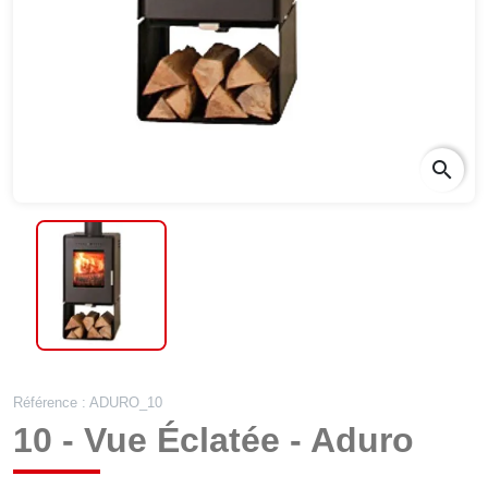
search
Référence : ADURO_10
10 - Vue Éclatée - Aduro