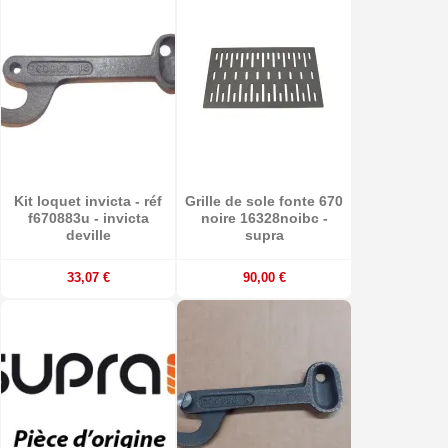
Kit loquet invicta - réf
Grille de sole fonte 670
f670883u - invicta
noire 16328noibc -
deville
supra
33,07 €
90,00 €