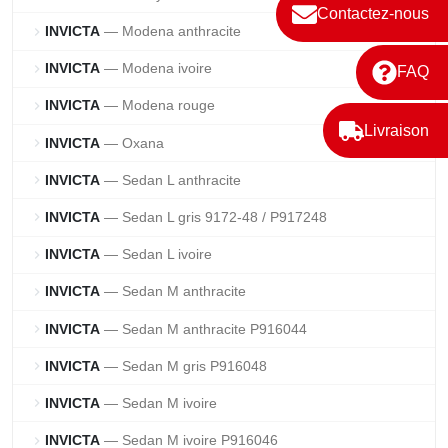
Contactez-nous
INVICTA
— Modena anthracite
chevron_right
INVICTA
— Modena ivoire
chevron_right
FAQ
INVICTA
— Modena rouge
chevron_right
Livraison
INVICTA
— Oxana
chevron_right
INVICTA
— Sedan L anthracite
chevron_right
INVICTA
— Sedan L gris 9172-48 / P917248
chevron_right
INVICTA
— Sedan L ivoire
chevron_right
INVICTA
— Sedan M anthracite
chevron_right
INVICTA
— Sedan M anthracite P916044
chevron_right
INVICTA
— Sedan M gris P916048
chevron_right
INVICTA
— Sedan M ivoire
chevron_right
INVICTA
— Sedan M ivoire P916046
chevron_right