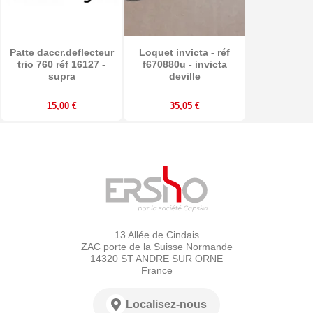
Patte daccr.deflecteur
Loquet invicta - réf
trio 760 réf 16127 -
f670880u - invicta
supra
deville
15,00 €
35,05 €
13 Allée de Cindais
ZAC porte de la Suisse Normande
14320 ST ANDRE SUR ORNE
France
Localisez-nous