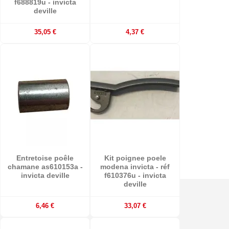
f688819u - invicta
deville
35,05 €
4,37 €
Entretoise poêle
Kit poignee poele
chamane as610153a -
modena invicta - réf
invicta deville
f610376u - invicta
deville
6,46 €
33,07 €