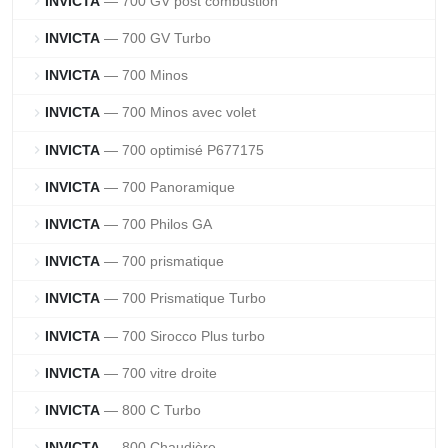
INVICTA
— 700 GV post combustion
chevron_right
INVICTA
— 700 GV Turbo
chevron_right
INVICTA
— 700 Minos
chevron_right
INVICTA
— 700 Minos avec volet
chevron_right
INVICTA
— 700 optimisé P677175
chevron_right
INVICTA
— 700 Panoramique
chevron_right
INVICTA
— 700 Philos GA
chevron_right
INVICTA
— 700 prismatique
chevron_right
INVICTA
— 700 Prismatique Turbo
chevron_right
INVICTA
— 700 Sirocco Plus turbo
chevron_right
INVICTA
— 700 vitre droite
chevron_right
INVICTA
— 800 C Turbo
chevron_right
INVICTA
— 800 Chaudière
chevron_right