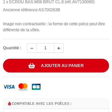
1 x ECROU BAS M06 BRUT CL.8 (réf. AV7130060)
Ancienne référence AS700263B
Image non contractuelle : la forme de cette pièce peut être
différente de la vôtre.


Quantité :
AJOUTER AU PANIER
local_fire_department
COMPATIBLE AVEC LES POÊLES :