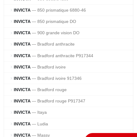
INVICTA
— 850 prismatique 6880-46
chevron_right
INVICTA
— 850 prismatique DO
chevron_right
INVICTA
— 900 grande vision DO
chevron_right
INVICTA
— Bradford anthracite
chevron_right
INVICTA
— Bradford anthracite P917344
chevron_right
INVICTA
— Bradford ivoire
chevron_right
INVICTA
— Bradford ivoire 917346
chevron_right
INVICTA
— Bradford rouge
chevron_right
INVICTA
— Bradford rouge P917347
chevron_right
INVICTA
— Itaya
chevron_right
INVICTA
— Ludia
chevron_right
INVICTA
— Massy
chevron_right