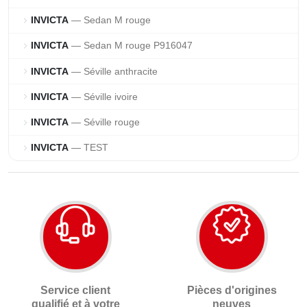
INVICTA
— Sedan M rouge
chevron_right
INVICTA
— Sedan M rouge P916047
chevron_right
INVICTA
— Séville anthracite
chevron_right
INVICTA
— Séville ivoire
chevron_right
INVICTA
— Séville rouge
chevron_right
INVICTA
— TEST
chevron_right
Service client
Pièces d'origines
qualifié et à votre
neuves