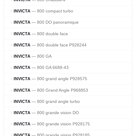
INVICTA
— 800 compact turbo
chevron_right
INVICTA
— 800 DO panoramique
chevron_right
INVICTA
— 800 double face
chevron_right
INVICTA
— 800 double face P928244
chevron_right
INVICTA
— 800 GA
chevron_right
INVICTA
— 800 GA 6688-43
chevron_right
INVICTA
— 800 grand angle P928575
chevron_right
INVICTA
— 800 Grand Angle P968853
chevron_right
INVICTA
— 800 grand angle turbo
chevron_right
INVICTA
— 800 grande vision DO
chevron_right
INVICTA
— 800 grande vision P928175
chevron_right
INVICTA
— 800 grande vision P928185
chevron_right