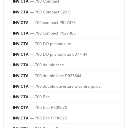
INVICTA
— 700 Compact
chevron_right
INVICTA
— 700 Compact 520 C
chevron_right
INVICTA
— 700 compact P927475
chevron_right
INVICTA
— 700 compact P927485
chevron_right
INVICTA
— 700 DO prismatique
chevron_right
INVICTA
— 700 DO prismatique 6877-44
chevron_right
INVICTA
— 700 double face
chevron_right
INVICTA
— 700 double face P927844
chevron_right
INVICTA
— 700 double ouverture a contre poids
chevron_right
INVICTA
— 700 Eco
chevron_right
INVICTA
— 700 Eco P600670
chevron_right
INVICTA
— 700 Eco P900672
chevron_right