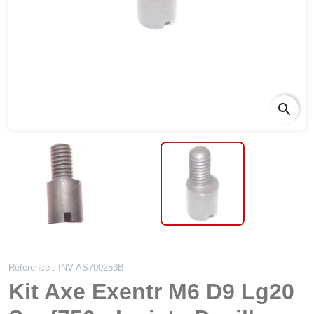
search
Référence : INV-AS700253B
Kit Axe Exentr M6 D9 Lg20