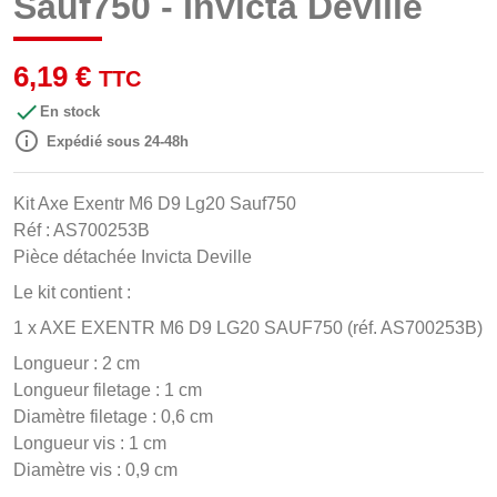
Sauf750 - Invicta Deville
6,19 €
TTC

En stock

Expédié sous 24-48h
Kit Axe Exentr M6 D9 Lg20 Sauf750
Réf : AS700253B
Pièce détachée Invicta Deville
Le kit contient :
1 x AXE EXENTR M6 D9 LG20 SAUF750 (réf. AS700253B)
Longueur : 2 cm
Longueur filetage : 1 cm
Diamètre filetage : 0,6 cm
Longueur vis : 1 cm
Diamètre vis : 0,9 cm