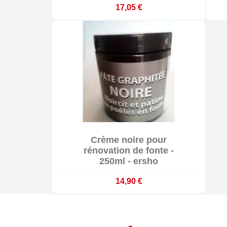
17,05 €

Crème noire pour

En stock
rénovation de fonte -
250ml - ersho
14,90 €