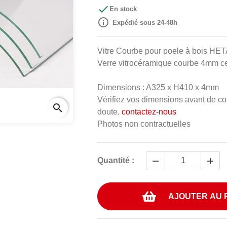

En stock

Expédié sous 24-48h
Vitre Courbe pour poele à bois HET
Verre vitrocéramique courbe 4mm ce
Dimensions : A325 x H410 x 4mm
Vérifiez vos dimensions avant de c
search
doute,
contactez-nous
Photos non contractuelles


Quantité :
AJOUTER AU 