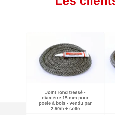
Les client

Joint rond tressé -

En stock
diamètre 15 mm pour
poele à bois - vendu par
2.50m + colle