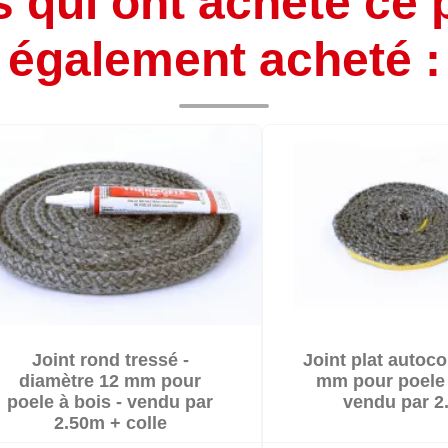
s qui ont acheté ce 
également acheté :


Joint rond tressé -
Joint plat autoco


En stock
En stoc
diamètre 12 mm pour
mm pour poele 
poele à bois - vendu par
vendu par 2
2.50m + colle