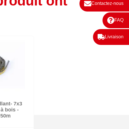
produit ont
Contactez-nous
FAQ
Livraison
llant- 7x3
k
à bois -
.50m