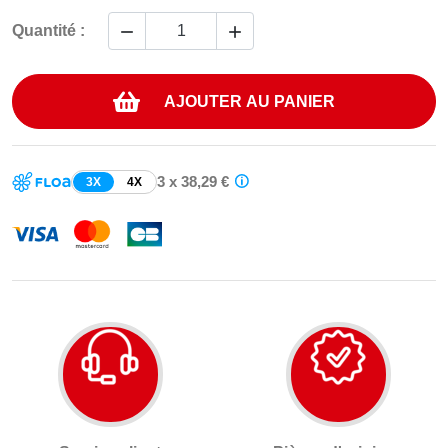


Quantité :
AJOUTER AU PANIER
3 x 38,29 €
3X
4X