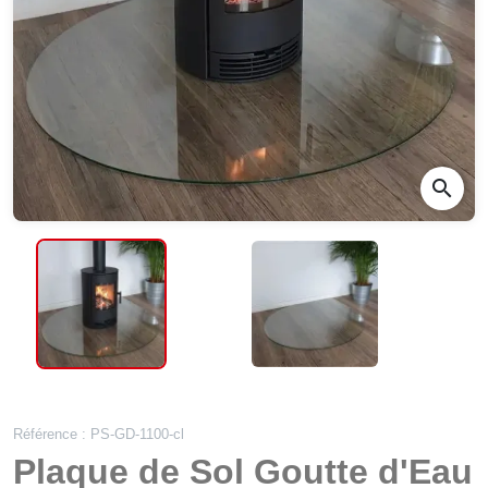
search
Référence : PS-GD-1100-cl
Plaque de Sol Goutte d'Eau