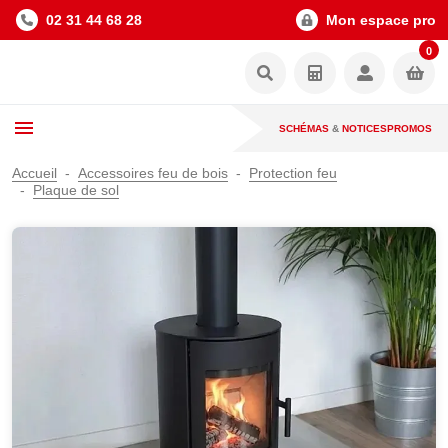
02 31 44 68 28
Mon espace pro
0
SCHÉMAS
&
NOTICES
PROMOS
Accueil
Accessoires feu de bois
Protection feu
Plaque de sol