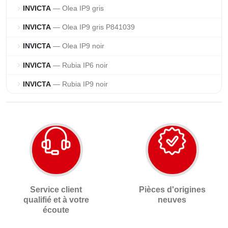
INVICTA
— Olea IP9 gris
chevron_right
INVICTA
— Olea IP9 gris P841039
chevron_right
INVICTA
— Olea IP9 noir
chevron_right
INVICTA
— Rubia IP6 noir
chevron_right
INVICTA
— Rubia IP9 noir
chevron_right
Service client
Pièces d'origines
qualifié et à votre
neuves
écoute