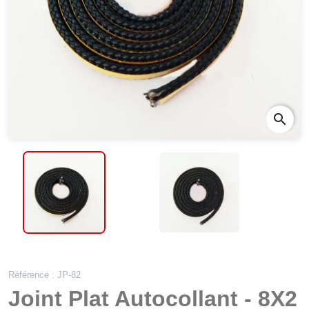
search
Référence : JP-82
Joint Plat Autocollant - 8X2