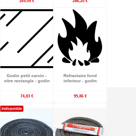
169,09 €
286,20 €
Godin petit carvin -
Refractaire fond
vitre rectangle - godin
inferieur - godin
74,83 €
95,86 €
Indisponible