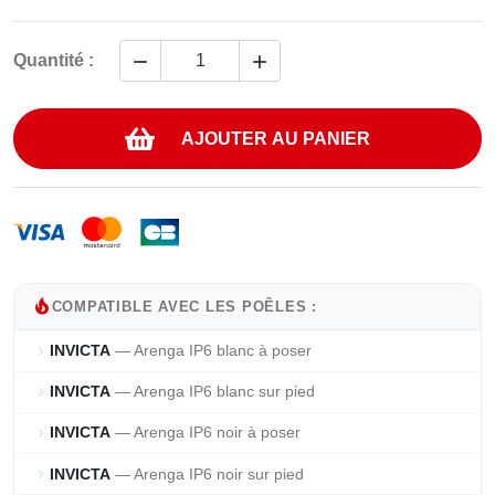


Quantité :
AJOUTER AU PANIER
local_fire_department
COMPATIBLE AVEC LES POÊLES :
INVICTA
— Arenga IP6 blanc à poser
chevron_right
INVICTA
— Arenga IP6 blanc sur pied
chevron_right
INVICTA
— Arenga IP6 noir à poser
chevron_right
INVICTA
— Arenga IP6 noir sur pied
chevron_right