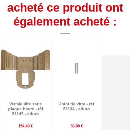
acheté ce produit ont
également acheté :
Vermiculite sans
Joint de vitre - réf
plaque haute - réf
51134 - aduro
51147 - aduro
154,40 €
36,80 €