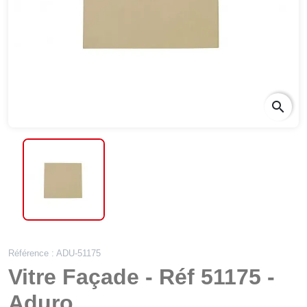
search
Référence : ADU-51175
Vitre Façade - Réf 51175 -
Aduro