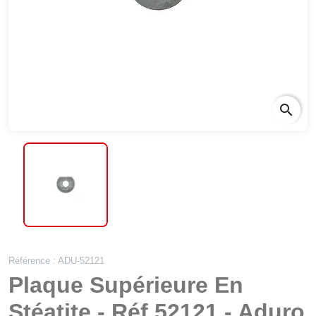
search
Référence : ADU-52121
Plaque Supérieure En
Stéatite - Réf 52121 - Aduro