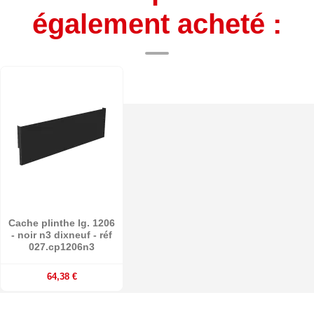
également acheté :
Cache plinthe lg. 1206
- noir n3 dixneuf - réf
027.cp1206n3
64,38 €