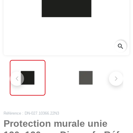
search
Référence : DN-027.10366.22N3
Protection murale unie