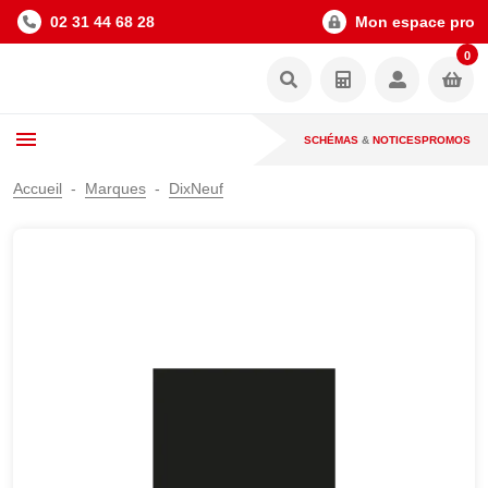
02 31 44 68 28
Mon espace pro
0
SCHÉMAS
&
NOTICES
PROMOS
Accueil
Marques
DixNeuf