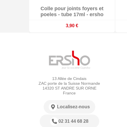

Colle pour joints foyers et

En stock
poeles - tube 17ml - ersho
3,90 €
13 Allée de Cindais
ZAC porte de la Suisse Normande
14320 ST ANDRE SUR ORNE
France
Localisez-nous
02 31 44 68 28