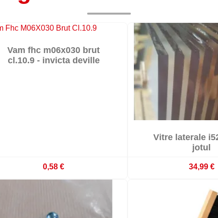

Vam fhc m06x030 brut

Livré sous 15 jours ouvrés
cl.10.9 - invicta deville

Vitre laterale i5

En stoc
jotul
0,58 €
34,99 €