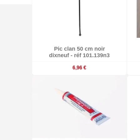

Pic clan 50 cm noir

Délai 15 jours ouvrés
dixneuf - réf 101.139n3
6,96 €