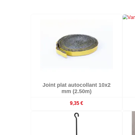

Joint plat autocollant 10x2

En stock
mm (2.50m)
9,35 €