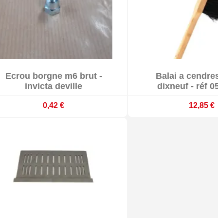


Ecrou borgne m6 brut -
Balai a cendre


Livré sous 15 jours ouvrés
Délai 15 jours
invicta deville
dixneuf - réf 0
0,42 €
12,85 €