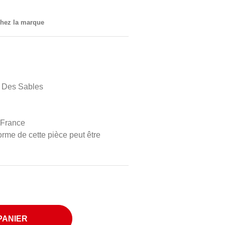
 chez la marque
e Des Sables
 France
orme de cette pièce peut être
PANIER