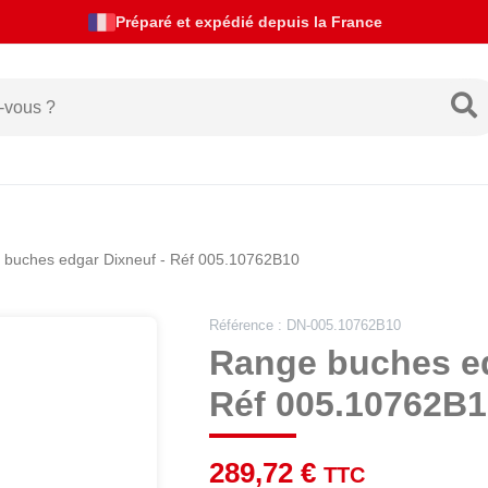
Actualités de livraison
 buches edgar Dixneuf - Réf 005.10762B10
Référence : DN-005.10762B10
Range buches ed
Réf 005.10762B1
289,72 €
TTC