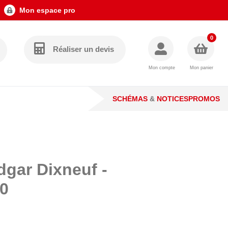
Mon espace pro
0
Réaliser un devis
Mon compte
Mon panier
SCHÉMAS
&
NOTICES
PROMOS
gar Dixneuf -
0