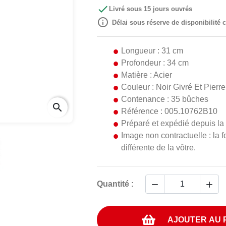

Livré sous 15 jours ouvrés

Délai sous réserve de disponibilité
Longueur : 31 cm
Profondeur : 34 cm
Matière : Acier
Couleur : Noir Givré Et Pierr
Contenance : 35 bûches
search
Référence : 005.10762B10
Préparé et expédié depuis la
Image non contractuelle : la f
différente de la vôtre.


Quantité :
AJOUTER AU 