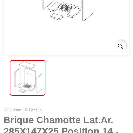
search
Référence : SU-36628
Brique Chamotte Lat.Ar.
285X147X25 Position 14 -