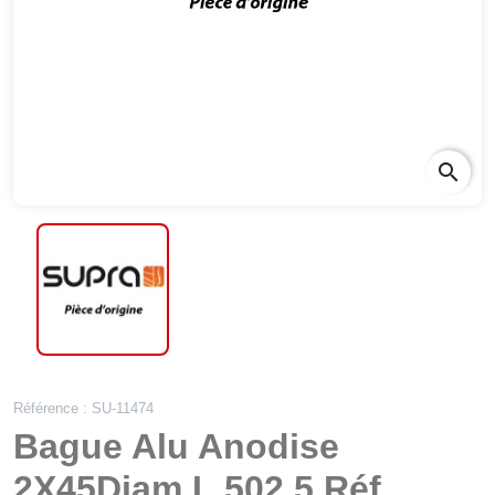
search
Référence : SU-11474
Bague Alu Anodise
2X45Diam L.502.5 Réf